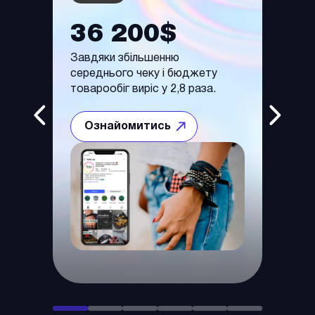
36 200$
14
нення
Завдяки збільшенню
Зроста
 на
середнього чеку і бюджету
вийти 
товарообіг виріс у 2,8 раза.
мільйо
основі
Ознайомитись
Оз