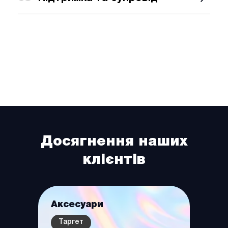
Досягнення наших
клієнтів
slide
1
інз
Аксесуари
Жіно
of
Таргет
Тарг
6