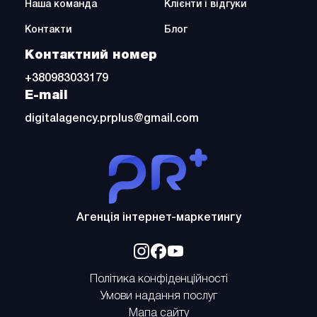
Наша команда
Клієнти і відгуки
Контакти
Блог
Контактний номер
+380983033179
E-mail
digitalagency.prplus@gmail.com
PrPlus
Агенція інтернет-маркетингу
Відкрити
Відкрити
Відкрити
у
у
у
Політика конфіденційності
новому
новому
новому
Умови надання послуг
вікні
вікні
вікні
Мапа сайту