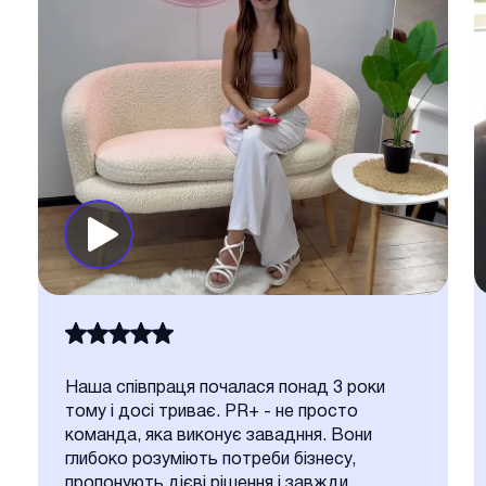
Наша співпраця почалася понад 3 роки
тому і досі триває. PR+ - не просто
команда, яка виконує завадння. Вони
глибоко розуміють потреби бізнесу,
пропонують дієві рішення і завжди