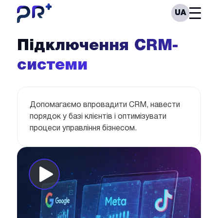
Skip
PrPlus
Open
UA
to
Menu
content
Підключення CRM-
системи
Допомагаємо впровадити CRM, навести
порядок у базі клієнтів і оптимізувати
процеси управління бізнесом.
Відкрити
у
новому
вікні