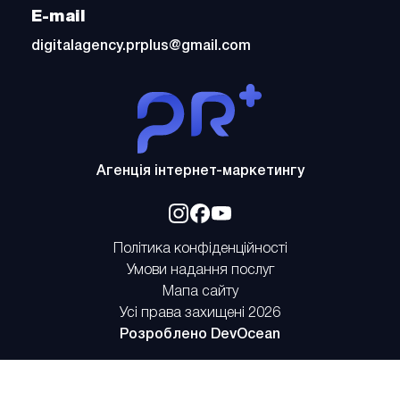
E-mail
digitalagency.prplus@gmail.com
PrPlus
Агенція інтернет-маркетингу
Відкрити
Відкрити
Відкрити
у
у
у
Політика конфіденційності
новому
новому
новому
Умови надання послуг
вікні
вікні
вікні
Мапа сайту
Усі права захищені 2026
Відкрити
Розроблено
DevOcean
у
новому
вікні