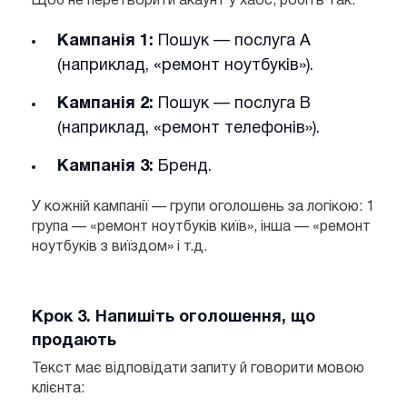
Щоб не перетворити акаунт у хаос, робіть так:
Кампанія 1:
Пошук — послуга А
(наприклад, «ремонт ноутбуків»).
Кампанія 2:
Пошук — послуга B
(наприклад, «ремонт телефонів»).
Кампанія 3:
Бренд.
У кожній кампанії — групи оголошень за логікою:
1
група — «ремонт ноутбуків київ», інша — «ремонт
ноутбуків з виїздом» і т.д.
Крок 3. Напишіть оголошення, що
продають
Текст має відповідати запиту й говорити мовою
клієнта: