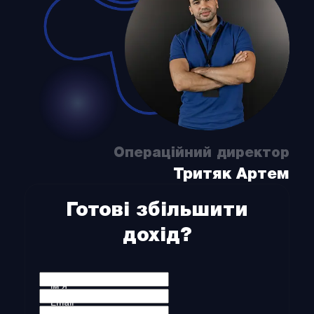
Операційний директор
Тритяк Артем
Готові збільшити
дохід?
CAPTCHA
(Обов'язково)
Ім'я *
Email