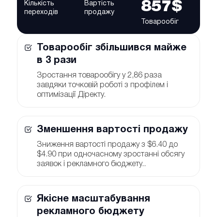
857$
Кількість
Вартість
переходів
продажу
Товарообіг
Товарообіг збільшився майже
в 3 рази
Зростання товарообігу у 2,86 раза
завдяки точковій роботі з профілем і
оптимізації Діректу.
Зменшення вартості продажу
Зниження вартості продажу з $6.40 до
$4.90 при одночасному зростанні обсягу
заявок і рекламного бюджету..
Якісне масштабування
рекламного бюджету