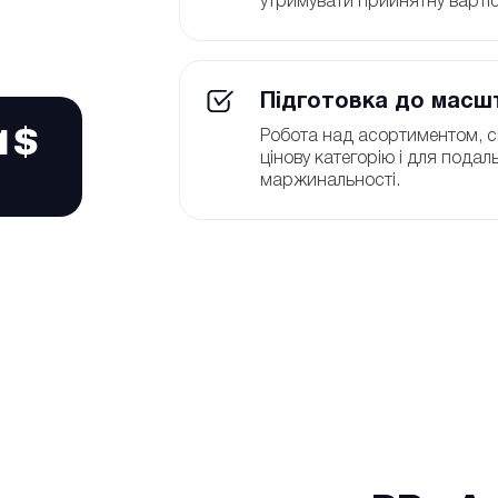
утримувати прийнятну вартіс
Підготовка до масшт
1$
Робота над асортиментом, с
цінову категорію і для пода
маржинальності.