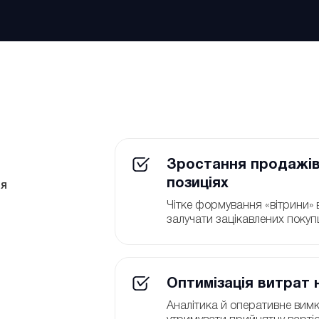
Зростання продажів
позиціях
ля
Чітке формування «вітрини» в
залучати зацікавлених покуп
Оптимізація витрат 
Аналітика й оперативне вим