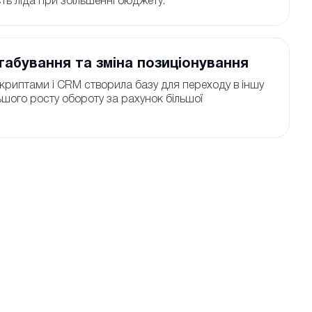
ть ліда при збільшенні бюджету.
абування та зміна позиціонування
криптами і CRM створила базу для переходу в іншу
льшого росту обороту за рахунок більшої