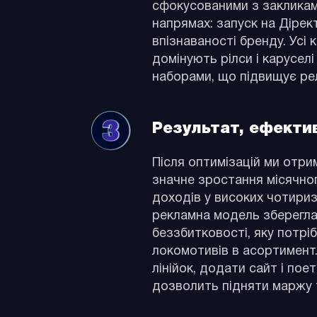
сфокусованими з закликами
напрямах: запуск на Дірек
впізнаваності бренду. Усі 
домінують рілси і карусел
наборами, що підвищує рел
Результат, ефектив
Після оптимізацій ми отри
значне зростання місячног
доходів у високих чотириз
рекламна модель зберегла 
беззбитковості, яку потр
локомотивів в асортимент
лінійок, додати сайт і по
дозволить підняти маржу т