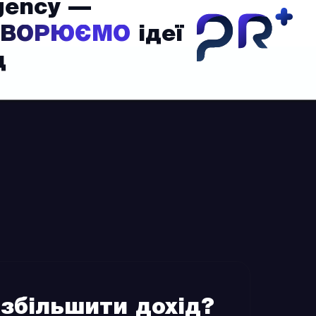
gency —
PrPl
ТВОРЮЄМО
ідеї
д
 збільшити дохід?