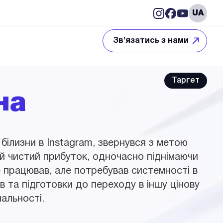
Відкрити
Відкрити
Відкрити
UA
у
у
у
новому
новому
новому
Зв’язатись з нами
вікні
вікні
вікні
Таргет
на
 білизни в
Instagram,
звернувся з метою
ий чистий прибуток, одночасно піднімаючи
е працював, але потребував системності в
в та підготовки до переходу в іншу цінову
альності.