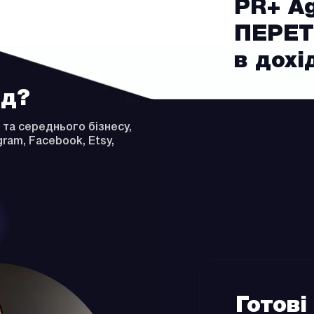
PR+ A
ПЕРЕ
в дохі
ід?
 та середнього бізнесу,
ram, Facebook, Etsy,
Готові