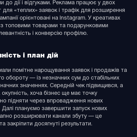
 до дії і відгуками. Реклама працює у двох
т для «теплих» заявок і трафік для розширення
кампанії орієнтовані на Instagram. У креативах
і з топовими товарами та подарунковими
евантність і конверсію профілю.
ність і план дій
мали помітне нарощування заявок і продажів та
о обороту — із незначних сум до стабільних
начних значеннях. Середній чек підвищився, а
окупність, хоча бізнес ще має точку
ібно підняти через впровадження нових
. Далі плануємо завершити запуск нових
етапно розширювати канали збуту — це
а закріпити досягнуті результати.