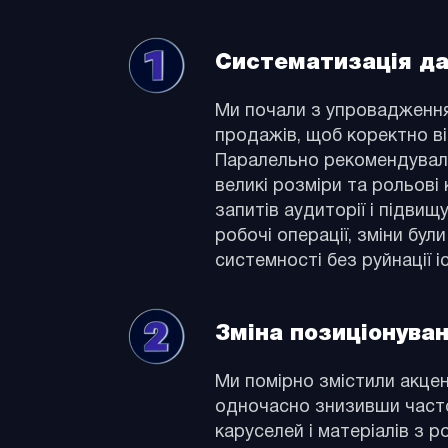
Систематизація да
Ми почали з упровадження
продажів, щоб коректно ві
Паралельно рекомендували 
великі розміри та рольов
запитів аудиторії і підвищ
робочі операції, зміни бул
системності без руйнації і
Зміна позиціонуван
Ми помірно змістили акцен
одночасно знизивши часто
каруселей і матеріалів з 