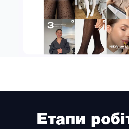
а
Етапи робі