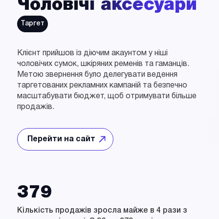
Чоловічі аксесуари
Таргет
Клієнт прийшов із діючим акаунтом у ніші
чоловічих сумок, шкіряних ременів та гаманців.
Метою звернення було делегувати ведення
таргетованих рекламних кампаній та безпечно
масштабувати бюджет, щоб отримувати більше
продажів.
Перейти на сайт
Відкрити
у
новому
вікні
379
Кількість продажів зросла майже в 4 рази з