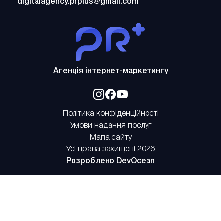
digitalagency.prplus@gmail.com
PrPlus
Агенція інтернет-маркетингу
Відкрити
Відкрити
Відкрити
у
у
у
Політика конфіденційності
новому
новому
новому
Умови надання послуг
вікні
вікні
вікні
Мапа сайту
Усі права захищені 2026
Відкрити
Розроблено
DevOcean
у
новому
вікні